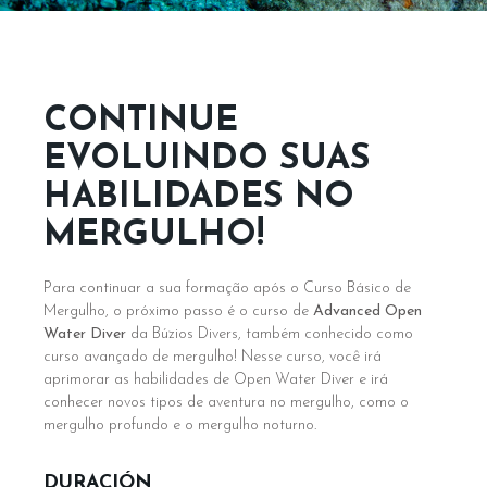
CONTINUE
EVOLUINDO SUAS
HABILIDADES NO
MERGULHO!
Para continuar a sua formação após o Curso Básico de
Mergulho, o próximo passo é o curso de
Advanced
Open
Water Diver
da Búzios Divers
, também conhecido como
curso avançado de mergulho! Nesse curso, você irá
aprimorar as habilidades de Open Water Diver e irá
conhecer novos tipos de aventura no mergulho, como o
mergulho profundo e o mergulho noturno.
DURACIÓN