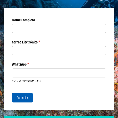
Nome Completo
Correo Electrónico
(obrigatório)
*
WhatsApp
(obrigatório)
*
Ex:
+55 22 99819-0446
Submeter