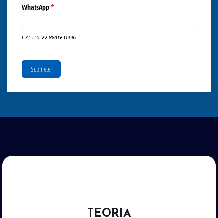
WhatsApp
(obrigatório)
*
Ex:
+55 22 99819-0446
Submeter
TEORIA