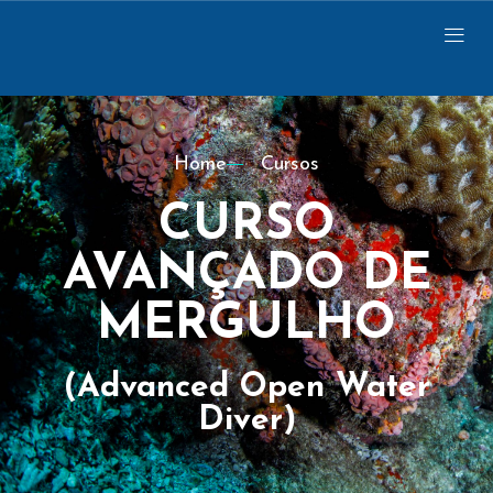
Home
Cursos
CURSO
AVANÇADO DE
MERGULHO
(Advanced Open Water
Diver)